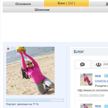
Блог
( 152 )
Основное
Д
Шпионаж
Блог
44
pear
спорта и
Раздачи с
http://www.nn.ru/comm
Читать полностью
Портрет заполнен на 77 %
pear