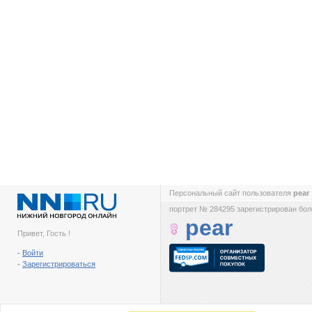
Персональный сайт пользователя
pear
портрет № 284295 зарегистрирован боле
pear
Привет, Гость !
-
Войти
-
Зарегистрироваться