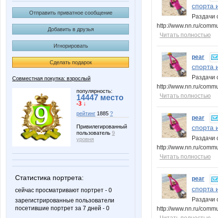
спорта и
Отправить приватное сообщение
Раздачи с
http://www.nn.ru/comm
Добавить в друзья
Читать полностью
Игнорировать
pear
Сделать подарок
спорта и
Раздачи с
Совместная покупка: взрослый
http://www.nn.ru/comm
популярность:
Читать полностью
14447 место
-3 ↓
рейтинг
1885
?
pear
Привилегированный
спорта и
пользователь
9
Раздачи 
уровня
http://www.nn.ru/comm
Читать полностью
Статистика портрета:
pear
спорта и
сейчас просматривают портрет - 0
Раздачи 
зарегистрированные пользователи
посетившие портрет за 7 дней - 0
http://www.nn.ru/comm
Читать полностью